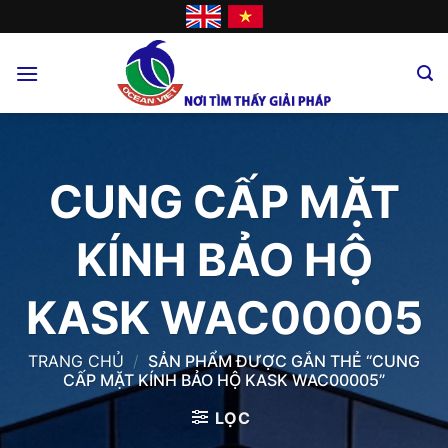
Skip
to
content
CUNG CẤP MẶT
KÍNH BẢO HỘ
KASK WAC00005
TRANG CHỦ
/
SẢN PHẨM ĐƯỢC GẮN THẺ “CUNG
CẤP MẶT KÍNH BẢO HỘ KASK WAC00005”
LỌC