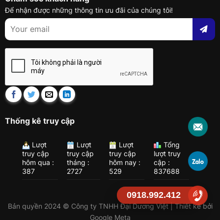
Để nhận được những thông tin ưu đãi của chúng tôi!
Thống kê truy cập
Lượt
Lượt
Lượt
Tổng
truy cập
truy cập
truy cập
lượt truy
hôm qua :
tháng :
hôm nay :
cập :
387
2727
529
837688
0918.992.412
Bản quyền 2024 © Công ty TNHH Đại Dương Việt | Thiết kế bởi
Google Meta