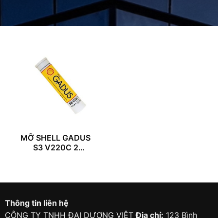
MỠ SHELL GADUS
S3 V220C 2
(400G/TUBE)
Thông tin liên hệ
CÔNG TY TNHH ĐẠI DƯƠNG VIỆT
Địa chỉ:
123 Bình