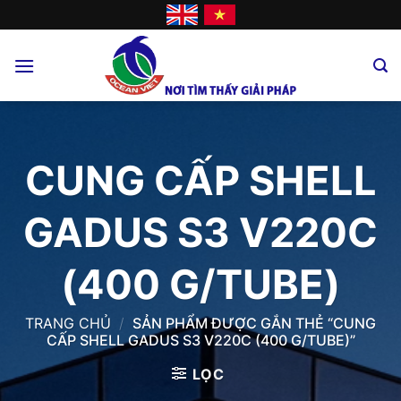
Skip
to
content
CUNG CẤP SHELL
GADUS S3 V220C
(400 G/TUBE)
TRANG CHỦ
/
SẢN PHẨM ĐƯỢC GẮN THẺ “CUNG
CẤP SHELL GADUS S3 V220C (400 G/TUBE)”
LỌC