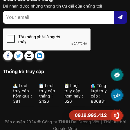
Để nhận được những thông tin ưu đãi của chúng tôi!
Thống kê truy cập
Lượt
Lượt
Lượt
Tổng
truy cập
truy cập
truy cập
lượt truy
hôm qua :
tháng :
hôm nay :
cập :
381
2426
626
836831
0918.992.412
Bản quyền 2024 © Công ty TNHH Đại Dương Việt | Thiết kế bởi
Google Meta