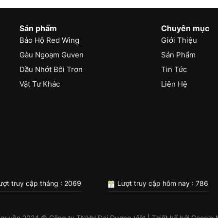
Sản phẩm
Chuyên mục
Bảo Hộ Red Wing
Giới Thiệu
Gàu Ngoạm Guven
Sản Phẩm
Dầu Nhớt Bôi Trơn
Tin Tức
Vật Tư Khác
Liên Hệ
ợt truy cập tháng : 2069
Lượt truy cập hôm nay : 786
 quyền 2024 © Công ty TNHH Đại Dương Việt | Thiết kế bởi
Google 