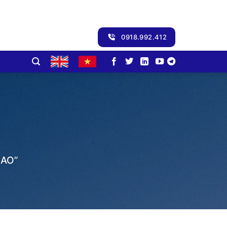
0918.992.412
AO”