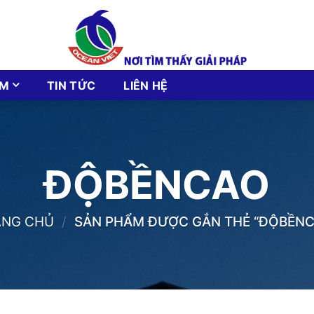
ẨM
TIN TỨC
LIÊN HỆ
ĐỘBỀNCAO
ANG CHỦ
/
SẢN PHẨM ĐƯỢC GẮN THẺ “ĐỘBỀNC