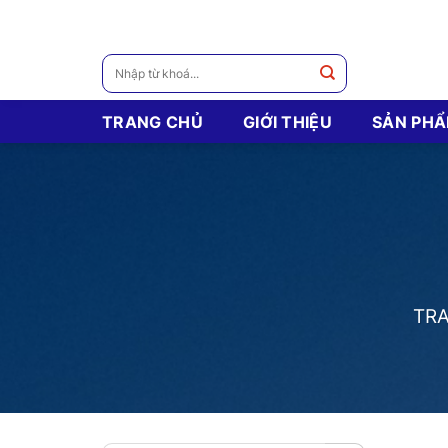
Skip
to
content
Tìm
kiếm:
TRANG CHỦ
GIỚI THIỆU
SẢN PH
TR