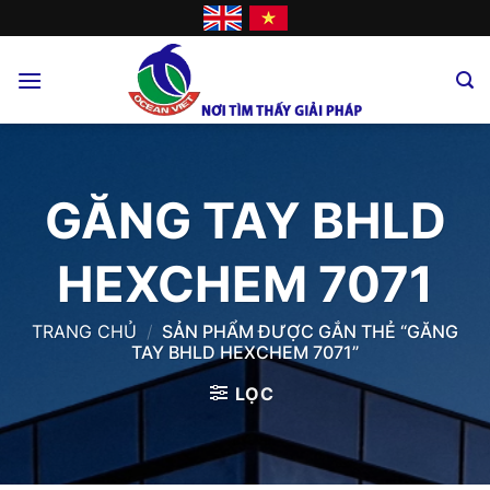
Skip
to
content
GĂNG TAY BHLD
HEXCHEM 7071
TRANG CHỦ
/
SẢN PHẨM ĐƯỢC GẮN THẺ “GĂNG
TAY BHLD HEXCHEM 7071”
LỌC