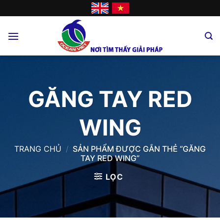
Skip
to
content
GĂNG TAY RED
WING
TRANG CHỦ
/
SẢN PHẨM ĐƯỢC GẮN THẺ “GĂNG
TAY RED WING”
LỌC