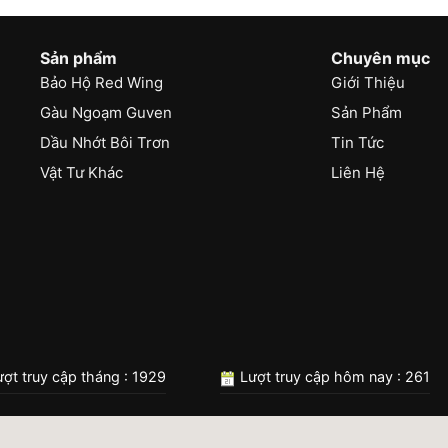
Sản phẩm
Chuyên mục
Bảo Hộ Red Wing
Giới Thiệu
Gàu Ngoạm Guven
Sản Phẩm
Dầu Nhớt Bôi Trơn
Tin Tức
Vật Tư Khác
Liên Hệ
ợt truy cập tháng : 1929
Lượt truy cập hôm nay : 261
quyền 2024 © Công ty TNHH Đại Dương Việt | Thiết kế bởi
Google