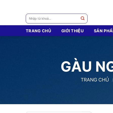
Skip
to
content
Tìm
kiếm:
TRANG CHỦ
GIỚI THIỆU
SẢN PH
GÀU N
TRANG CHỦ