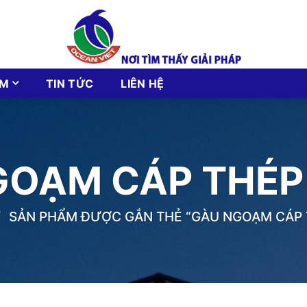
ẨM
TIN TỨC
LIÊN HỆ
GOẠM CÁP THÉP
/
SẢN PHẨM ĐƯỢC GẮN THẺ “GÀU NGOẠM CÁP 