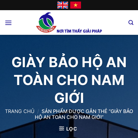
Skip
to
content
GIÀY BẢO HỘ AN
TOÀN CHO NAM
GIỚI
TRANG CHỦ
/
SẢN PHẨM ĐƯỢC GẮN THẺ “GIÀY BẢO
HỘ AN TOÀN CHO NAM GIỚI”
LỌC