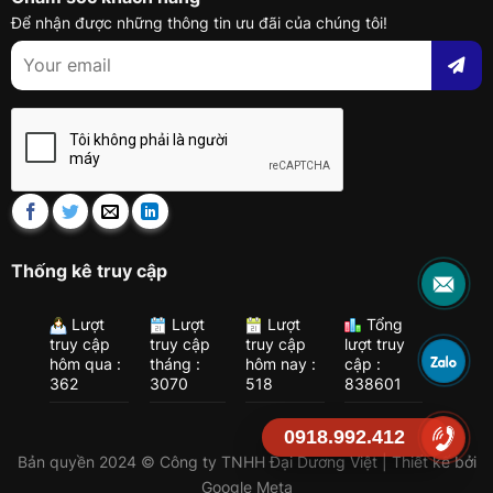
Để nhận được những thông tin ưu đãi của chúng tôi!
Thống kê truy cập
Lượt
Lượt
Lượt
Tổng
truy cập
truy cập
truy cập
lượt truy
hôm qua :
tháng :
hôm nay :
cập :
362
3070
518
838601
0918.992.412
Bản quyền 2024 © Công ty TNHH Đại Dương Việt | Thiết kế bởi
Google Meta