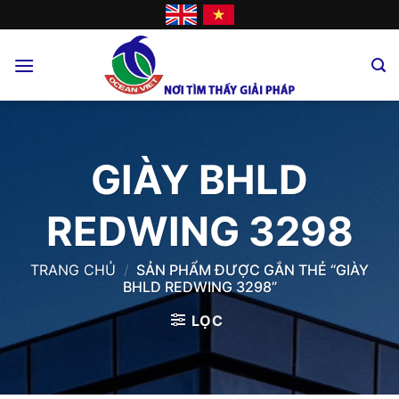
Skip
to
content
GIÀY BHLD
REDWING 3298
TRANG CHỦ
/
SẢN PHẨM ĐƯỢC GẮN THẺ “GIÀY
BHLD REDWING 3298”
LỌC