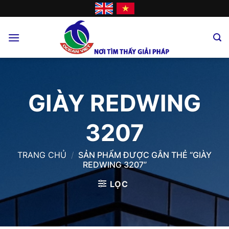
Skip
to
content
GIÀY REDWING
3207
TRANG CHỦ
/
SẢN PHẨM ĐƯỢC GẮN THẺ “GIÀY
REDWING 3207”
LỌC