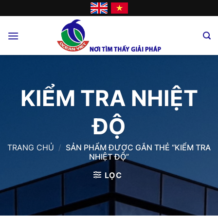
Skip
to
content
KIỂM TRA NHIỆT
ĐỘ
TRANG CHỦ
/
SẢN PHẨM ĐƯỢC GẮN THẺ “KIỂM TRA
NHIỆT ĐỘ”
LỌC