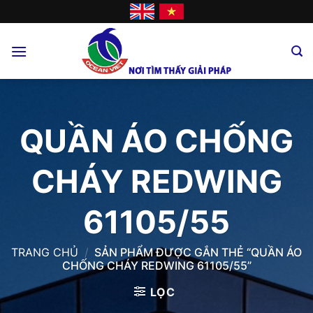
Skip
to
content
QUẦN ÁO CHỐNG
CHÁY REDWING
61105/55
TRANG CHỦ
/
SẢN PHẨM ĐƯỢC GẮN THẺ “QUẦN ÁO
CHỐNG CHÁY REDWING 61105/55”
LỌC