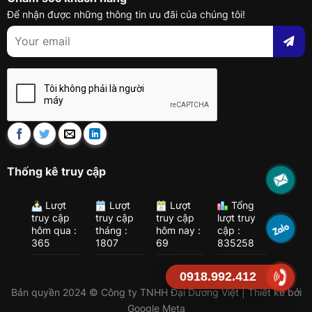
Để nhận được những thông tin ưu đãi của chúng tôi!
Thống kê truy cập
Lượt
Lượt
Lượt
Tổng
truy cập
truy cập
truy cập
lượt truy
hôm qua :
tháng :
hôm nay :
cập :
365
1807
69
835258
0918.992.412
Bản quyền 2024 © Công ty TNHH Đại Dương Việt | Thiết kế bởi
Google Meta