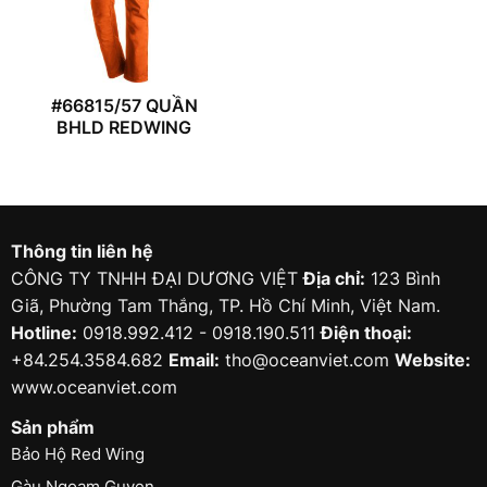
#66815/57 QUẦN
BHLD REDWING
Thông tin liên hệ
CÔNG TY TNHH ĐẠI DƯƠNG VIỆT
Địa chỉ:
123 Bình
Giã, Phường Tam Thắng, TP. Hồ Chí Minh, Việt Nam.
Hotline:
0918.992.412 - 0918.190.511
Điện thoại:
+84.254.3584.682
Email:
tho@oceanviet.com
Website:
www.oceanviet.com
Sản phẩm
Bảo Hộ Red Wing
Gàu Ngoạm Guven