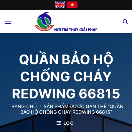
Skip
to
content
QUẦN BẢO HỘ
CHỐNG CHÁY
REDWING 66815
TRANG CHỦ
/
SẢN PHẨM ĐƯỢC GẮN THẺ “QUẦN
BẢO HỘ CHỐNG CHÁY REDWING 66815”
LỌC