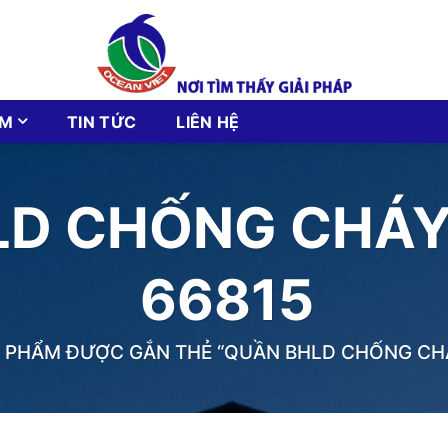
ẨM
TIN TỨC
LIÊN HỆ
LD CHỐNG CHÁY
66815
 PHẨM ĐƯỢC GẮN THẺ “QUẦN BHLD CHỐNG CHÁ