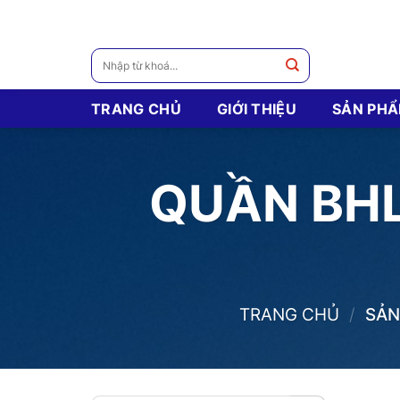
Skip
to
content
Tìm
kiếm:
TRANG CHỦ
GIỚI THIỆU
SẢN PH
QUẦN BH
TRANG CHỦ
/
SẢN