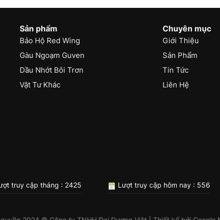
Sản phẩm
Chuyên mục
Bảo Hộ Red Wing
Giới Thiệu
Gàu Ngoạm Guven
Sản Phẩm
Dầu Nhớt Bôi Trơn
Tin Tức
Vật Tư Khác
Liên Hệ
ợt truy cập tháng : 2425
Lượt truy cập hôm nay : 556
 quyền 2024 © Công ty TNHH Đại Dương Việt | Thiết kế bởi
Google 