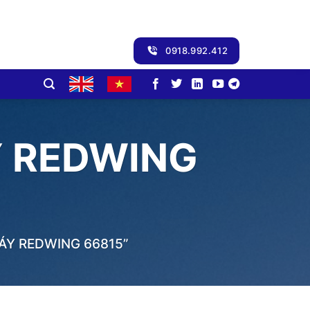
0918.992.412
 REDWING
Y REDWING 66815”