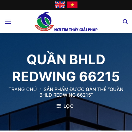
Skip
to
content
QUẦN BHLD
REDWING 66215
TRANG CHỦ
/
SẢN PHẨM ĐƯỢC GẮN THẺ “QUẦN
BHLD REDWING 66215”
LỌC