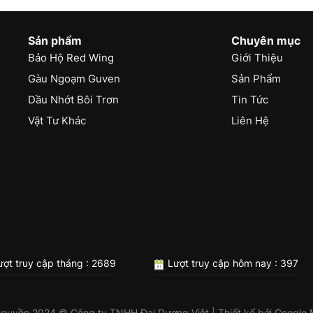
Sản phẩm
Chuyên mục
Bảo Hộ Red Wing
Giới Thiệu
Gàu Ngoạm Guven
Sản Phẩm
Dầu Nhớt Bôi Trơn
Tin Tức
Vật Tư Khác
Liên Hệ
ợt truy cập tháng : 2689
Lượt truy cập hôm nay : 397
 quyền 2024 © Công ty TNHH Đại Dương Việt | Thiết kế bởi
Google 