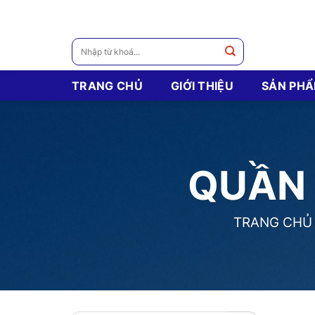
Skip
to
content
Tìm
kiếm:
TRANG CHỦ
GIỚI THIỆU
SẢN PH
QUẦN 
TRANG CHỦ