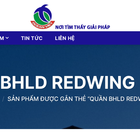
ẨM
TIN TỨC
LIÊN HỆ
BHLD REDWING
/
SẢN PHẨM ĐƯỢC GẮN THẺ “QUẦN BHLD RED