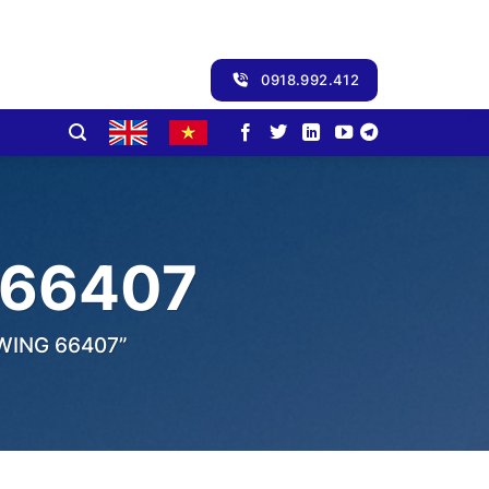
0918.992.412
 66407
WING 66407”