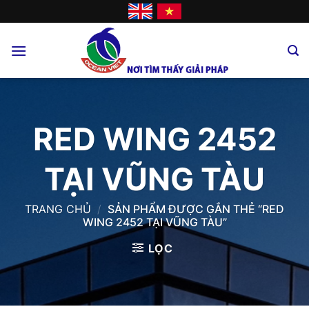
Skip
to
content
RED WING 2452
TẠI VŨNG TÀU
TRANG CHỦ
/
SẢN PHẨM ĐƯỢC GẮN THẺ “RED
WING 2452 TẠI VŨNG TÀU”
LỌC