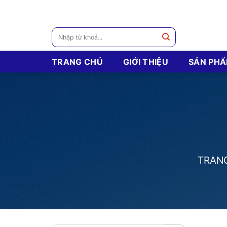
Skip
to
content
Tìm
kiếm:
TRANG CHỦ
GIỚI THIỆU
SẢN PH
TRAN