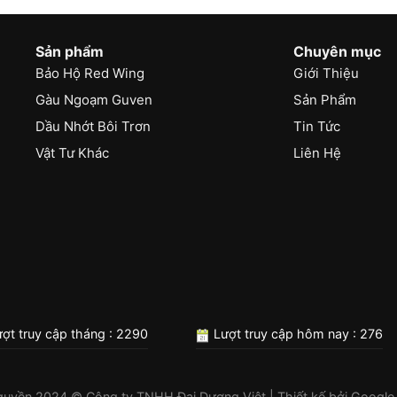
Sản phẩm
Chuyên mục
Bảo Hộ Red Wing
Giới Thiệu
Gàu Ngoạm Guven
Sản Phẩm
Dầu Nhớt Bôi Trơn
Tin Tức
Vật Tư Khác
Liên Hệ
ợt truy cập tháng : 2290
Lượt truy cập hôm nay : 276
quyền 2024 © Công ty TNHH Đại Dương Việt | Thiết kế bởi
Google