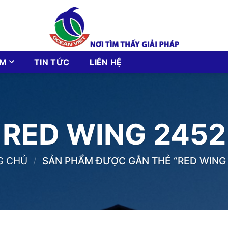
ẨM
TIN TỨC
LIÊN HỆ
RED WING 2452
G CHỦ
/
SẢN PHẨM ĐƯỢC GẮN THẺ “RED WING 