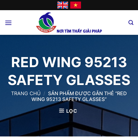
Skip
to
content
RED WING 95213
SAFETY GLASSES
TRANG CHỦ
/
SẢN PHẨM ĐƯỢC GẮN THẺ “RED
WING 95213 SAFETY GLASSES”
LỌC