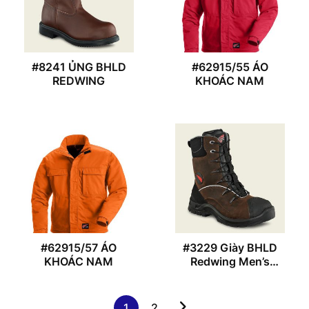
#8241 ỦNG BHLD
#62915/55 ÁO
REDWING
KHOÁC NAM
#62915/57 ÁO
#3229 Giày BHLD
KHOÁC NAM
Redwing Men’s
PetroKing
1
2