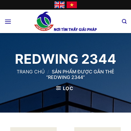
Skip
to
content
REDWING 2344
TRANG CHỦ
/
SẢN PHẨM ĐƯỢC GẮN THẺ
“REDWING 2344”
LỌC