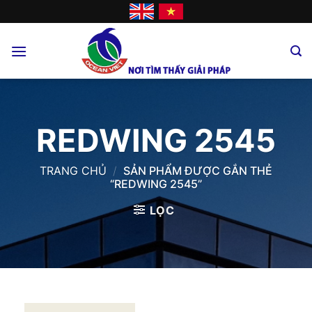
Skip
to
content
REDWING 2545
TRANG CHỦ
/
SẢN PHẨM ĐƯỢC GẮN THẺ
“REDWING 2545”
LỌC