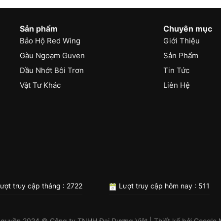
Sản phẩm
Chuyên mục
Bảo Hộ Red Wing
Giới Thiệu
Gàu Ngoạm Guven
Sản Phẩm
Dầu Nhớt Bôi Trơn
Tin Tức
Vật Tư Khác
Liên Hệ
ượt truy cập tháng : 2722
Lượt truy cập hôm nay : 511
 quyền 2024 © Công ty TNHH Đại Dương Việt | Thiết kế bởi
Google 