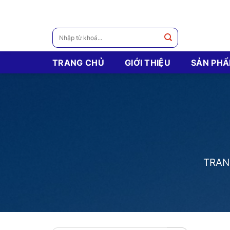
Skip
to
content
Tìm
kiếm:
TRANG CHỦ
GIỚI THIỆU
SẢN PH
TRAN