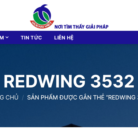
ẨM
TIN TỨC
LIÊN HỆ
REDWING 3532
G CHỦ
/
SẢN PHẨM ĐƯỢC GẮN THẺ “REDWING 