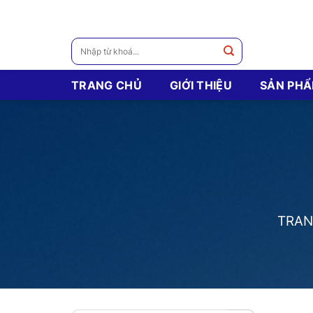
Skip
to
content
Tìm
kiếm:
TRANG CHỦ
GIỚI THIỆU
SẢN PH
TRAN