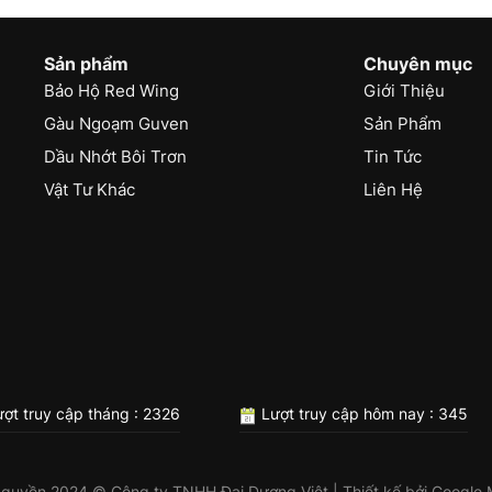
Sản phẩm
Chuyên mục
Bảo Hộ Red Wing
Giới Thiệu
Gàu Ngoạm Guven
Sản Phẩm
Dầu Nhớt Bôi Trơn
Tin Tức
Vật Tư Khác
Liên Hệ
ợt truy cập tháng : 2326
Lượt truy cập hôm nay : 345
 quyền 2024 © Công ty TNHH Đại Dương Việt | Thiết kế bởi
Google 