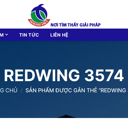
ẨM
TIN TỨC
LIÊN HỆ
REDWING 3574
G CHỦ
/
SẢN PHẨM ĐƯỢC GẮN THẺ “REDWING 