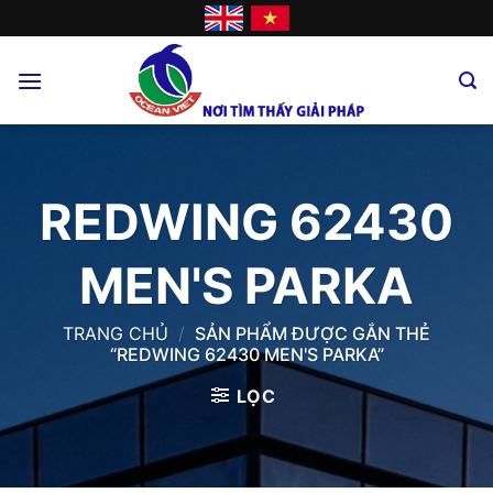
Skip
to
content
REDWING 62430
MEN'S PARKA
TRANG CHỦ
/
SẢN PHẨM ĐƯỢC GẮN THẺ
“REDWING 62430 MEN'S PARKA”
LỌC