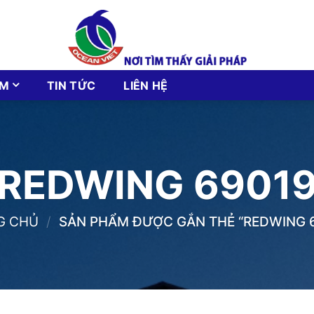
ẨM
TIN TỨC
LIÊN HỆ
REDWING 6901
G CHỦ
/
SẢN PHẨM ĐƯỢC GẮN THẺ “REDWING 6