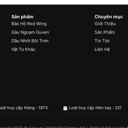
Sản phẩm
Chuyên mục
Bảo Hộ Red Wing
Giới Thiệu
Gàu Ngoạm Guven
Sản Phẩm
Dầu Nhớt Bôi Trơn
Tin Tức
Vật Tư Khác
Liên Hệ
ượt truy cập tháng : 1973
Lượt truy cập hôm nay : 321
 quyền 2024 © Công ty TNHH Đại Dương Việt | Thiết kế bởi
Google 