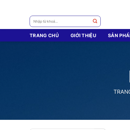
Skip
to
content
Tìm
kiếm:
TRANG CHỦ
GIỚI THIỆU
SẢN PH
TRAN