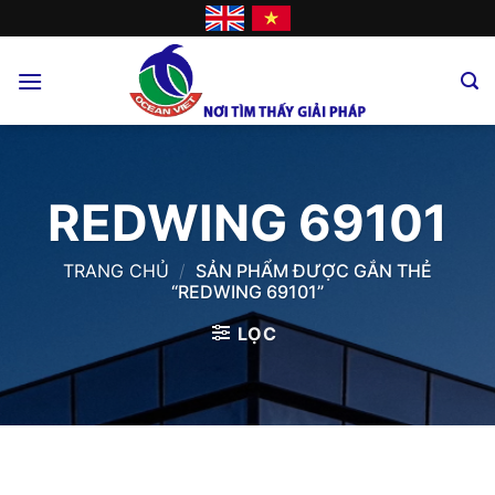
Skip
to
content
REDWING 69101
TRANG CHỦ
/
SẢN PHẨM ĐƯỢC GẮN THẺ
“REDWING 69101”
LỌC