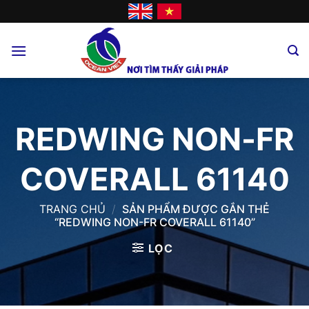
Skip
to
content
REDWING NON-FR
COVERALL 61140
TRANG CHỦ
/
SẢN PHẨM ĐƯỢC GẮN THẺ
“REDWING NON-FR COVERALL 61140”
LỌC