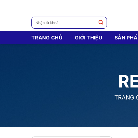
Skip
to
content
Tìm
kiếm:
TRANG CHỦ
GIỚI THIỆU
SẢN PH
R
TRANG 