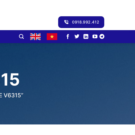
0918.992.412
15
 V6315”