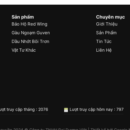
Sản phẩm
Chuyên mục
Bảo Hộ Red Wing
Giới Thiệu
Gàu Ngoạm Guven
Sản Phẩm
Dầu Nhớt Bôi Trơn
Tin Tức
Vật Tư Khác
Liên Hệ
ợt truy cập tháng : 2076
Lượt truy cập hôm nay : 797
 quyền 2024 © Công ty TNHH Đại Dương Việt | Thiết kế bởi
Google 