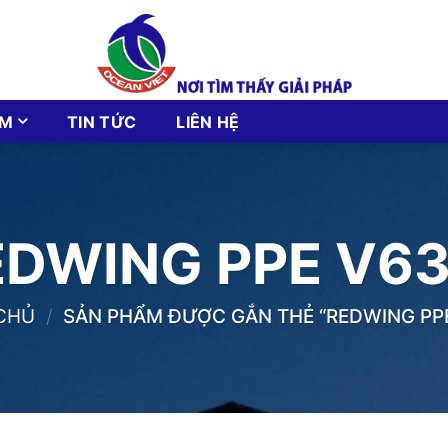
ẨM
TIN TỨC
LIÊN HỆ
EDWING PPE V63
CHỦ
/
SẢN PHẨM ĐƯỢC GẮN THẺ “REDWING PPE