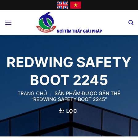
Skip
to
content
REDWING SAFETY
BOOT 2245
TRANG CHỦ
/
SẢN PHẨM ĐƯỢC GẮN THẺ
“REDWING SAFETY BOOT 2245”
LỌC