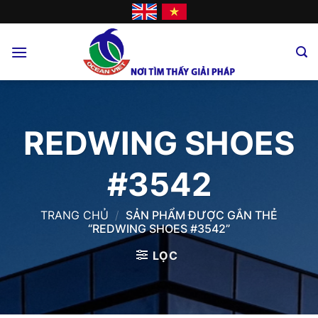
Skip
to
content
REDWING SHOES
#3542
TRANG CHỦ
/
SẢN PHẨM ĐƯỢC GẮN THẺ
“REDWING SHOES #3542”
LỌC