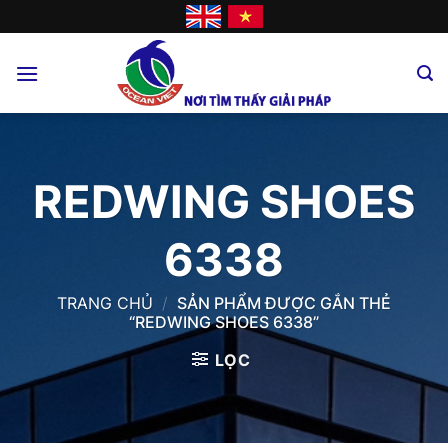
Skip
to
content
REDWING SHOES
6338
TRANG CHỦ
/
SẢN PHẨM ĐƯỢC GẮN THẺ
“REDWING SHOES 6338”
LỌC