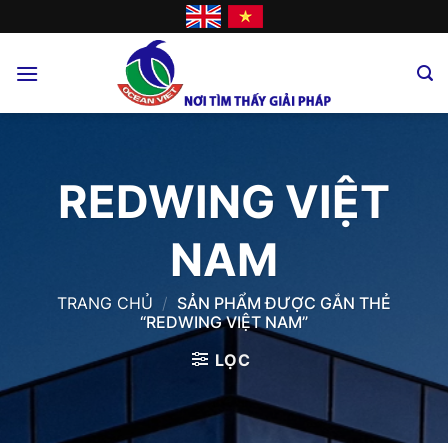
Skip
to
content
REDWING VIỆT
NAM
TRANG CHỦ
/
SẢN PHẨM ĐƯỢC GẮN THẺ
“REDWING VIỆT NAM”
LỌC