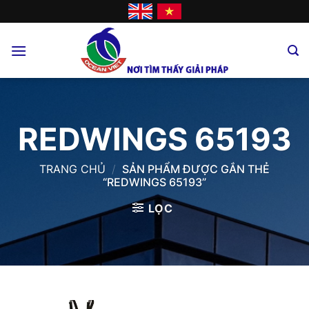
Skip
to
content
REDWINGS 65193
TRANG CHỦ
/
SẢN PHẨM ĐƯỢC GẮN THẺ
“REDWINGS 65193”
LỌC