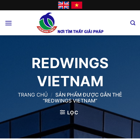
Skip
to
content
REDWINGS
VIETNAM
TRANG CHỦ
/
SẢN PHẨM ĐƯỢC GẮN THẺ
“REDWINGS VIETNAM”
LỌC