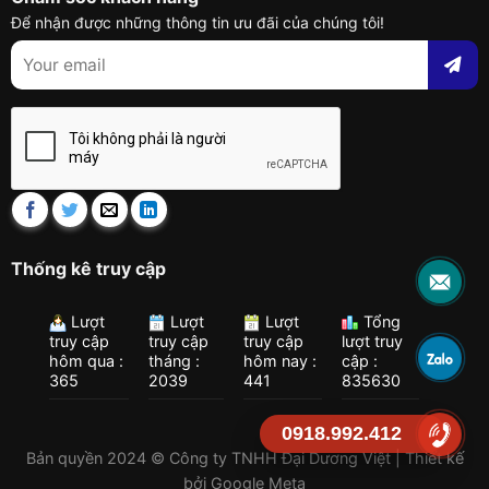
Để nhận được những thông tin ưu đãi của chúng tôi!
Thống kê truy cập
Lượt
Lượt
Lượt
Tổng
truy cập
truy cập
truy cập
lượt truy
hôm qua :
tháng :
hôm nay :
cập :
365
2039
441
835630
0918.992.412
Bản quyền 2024 © Công ty TNHH Đại Dương Việt | Thiết kế
bởi
Google Meta