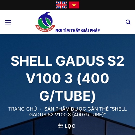
Skip
to
content
SHELL GADUS S2
V100 3 (400
G/TUBE)
TRANG CHỦ
/
SẢN PHẨM ĐƯỢC GẮN THẺ “SHELL
GADUS S2 V100 3 (400 G/TUBE)”
LỌC