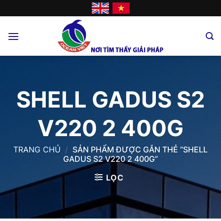
Skip
to
content
SHELL GADUS S2
V220 2 400G
TRANG CHỦ
/
SẢN PHẨM ĐƯỢC GẮN THẺ “SHELL
GADUS S2 V220 2 400G”
LỌC