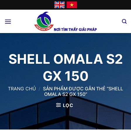
Skip
to
content
SHELL OMALA S2
GX 150
TRANG CHỦ
/
SẢN PHẨM ĐƯỢC GẮN THẺ “SHELL
OMALA S2 GX 150”
LỌC