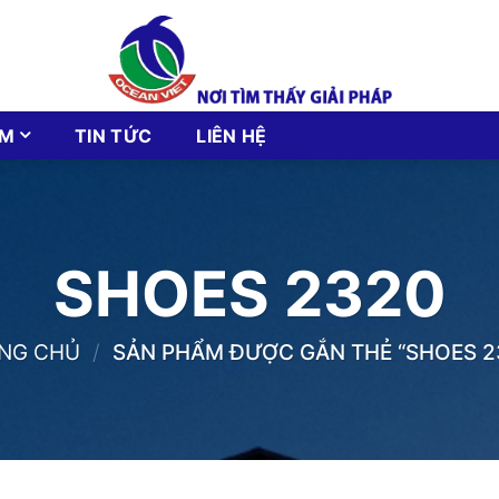
ẨM
TIN TỨC
LIÊN HỆ
SHOES 2320
NG CHỦ
/
SẢN PHẨM ĐƯỢC GẮN THẺ “SHOES 2