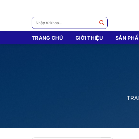
Skip
to
content
Tìm
kiếm:
TRANG CHỦ
GIỚI THIỆU
SẢN PH
TRA