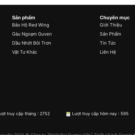
Sản phẩm
Chuyên mục
Bảo Hộ Red Wing
Giới Thiệu
Gàu Ngoạm Guven
Sản Phẩm
Dầu Nhớt Bôi Trơn
Tin Tức
Vật Tư Khác
Liên Hệ
ợt truy cập tháng : 2752
Lượt truy cập hôm nay : 595
 quyền 2024 © Công ty TNHH Đại Dương Việt | Thiết kế bởi
Google 