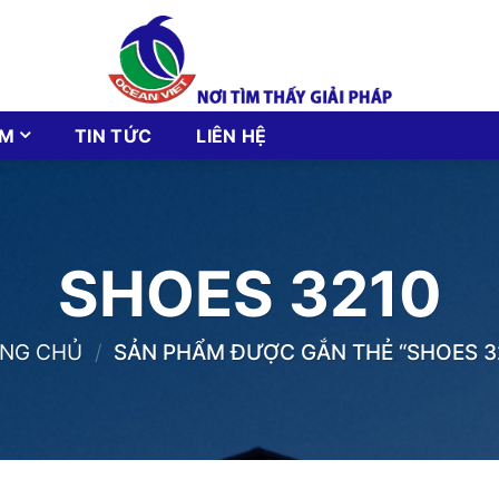
ẨM
TIN TỨC
LIÊN HỆ
SHOES 3210
NG CHỦ
/
SẢN PHẨM ĐƯỢC GẮN THẺ “SHOES 3