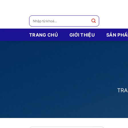
Skip
to
content
Tìm
kiếm:
TRANG CHỦ
GIỚI THIỆU
SẢN PH
TRA