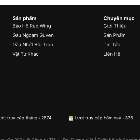
Sản phẩm
Chuyên mục
Bảo Hộ Red Wing
Giới Thiệu
Gàu Ngoạm Guven
Sản Phẩm
Dầu Nhớt Bôi Trơn
Tin Tức
Vật Tư Khác
Liên Hệ
ợt truy cập tháng : 2674
Lượt truy cập hôm nay : 376
 quyền 2024 © Công ty TNHH Đại Dương Việt | Thiết kế bởi
Google 