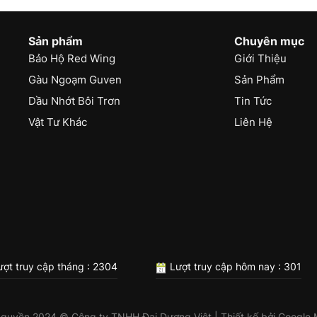
Sản phẩm
Chuyên mục
Bảo Hộ Red Wing
Giới Thiệu
Gàu Ngoạm Guven
Sản Phẩm
Dầu Nhớt Bôi Trơn
Tin Tức
Vật Tư Khác
Liên Hệ
ợt truy cập tháng : 2304
Lượt truy cập hôm nay : 301
 quyền 2024 © Công ty TNHH Đại Dương Việt | Thiết kế bởi
Google 