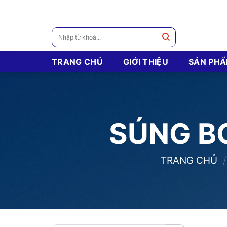
Skip
to
content
Tìm
kiếm:
TRANG CHỦ
GIỚI THIỆU
SẢN PH
SÚNG B
TRANG CHỦ
/