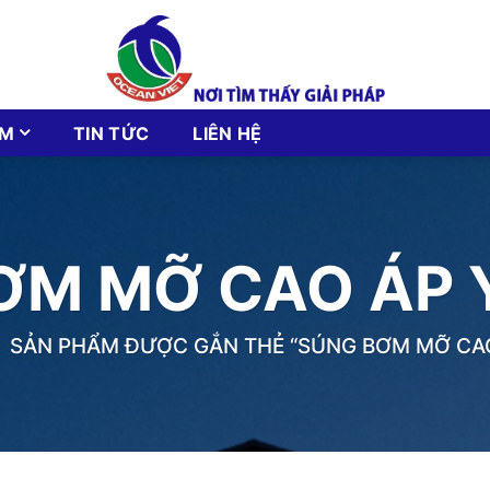
ẨM
TIN TỨC
LIÊN HỆ
ƠM MỠ CAO ÁP
SẢN PHẨM ĐƯỢC GẮN THẺ “SÚNG BƠM MỠ CA