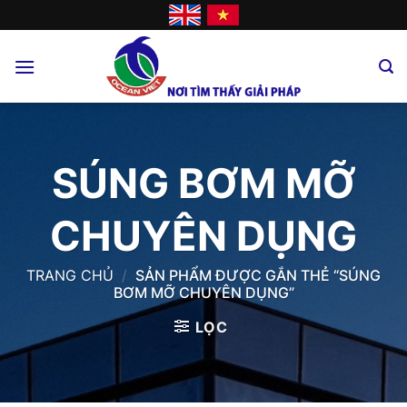
Skip
to
content
SÚNG BƠM MỠ
CHUYÊN DỤNG
TRANG CHỦ
/
SẢN PHẨM ĐƯỢC GẮN THẺ “SÚNG
BƠM MỠ CHUYÊN DỤNG”
LỌC