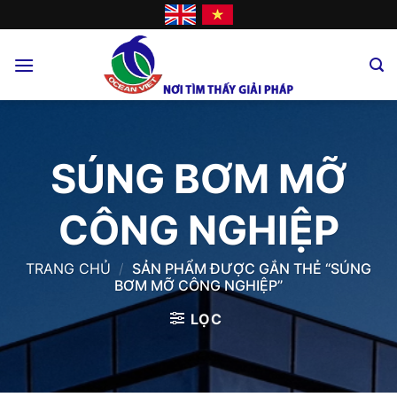
Skip
to
content
SÚNG BƠM MỠ
CÔNG NGHIỆP
TRANG CHỦ
/
SẢN PHẨM ĐƯỢC GẮN THẺ “SÚNG
BƠM MỠ CÔNG NGHIỆP”
LỌC