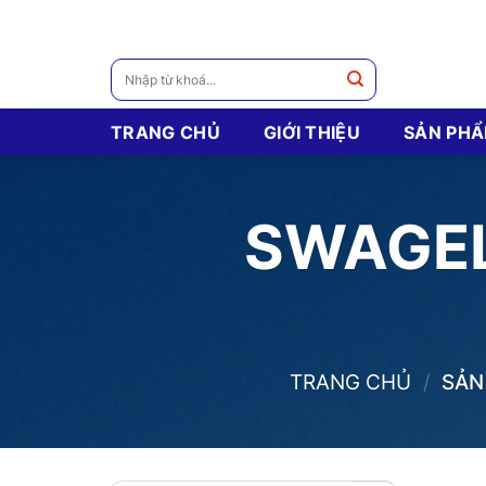
Skip
to
content
Tìm
kiếm:
TRANG CHỦ
GIỚI THIỆU
SẢN PH
SWAGEL
TRANG CHỦ
/
SẢN