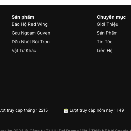
Sản phẩm
Chuyên mục
Bảo Hộ Red Wing
Giới Thiệu
Gàu Ngoạm Guven
Sản Phẩm
Dầu Nhớt Bôi Trơn
Tin Tức
Vật Tư Khác
Liên Hệ
ợt truy cập tháng : 2215
Lượt truy cập hôm nay : 149
 quyền 2024 © Công ty TNHH Đại Dương Việt | Thiết kế bởi
Google 