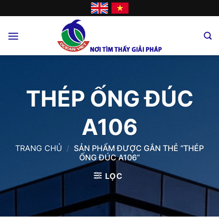
Skip
to
content
THÉP ỐNG ĐÚC
A106
TRANG CHỦ
/
SẢN PHẨM ĐƯỢC GẮN THẺ “THÉP
ỐNG ĐÚC A106”
LỌC