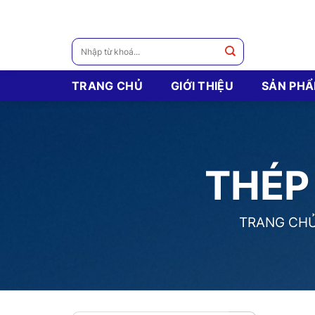
Skip
to
content
Tìm
kiếm:
TRANG CHỦ
GIỚI THIỆU
SẢN PH
THÉP
TRANG CH