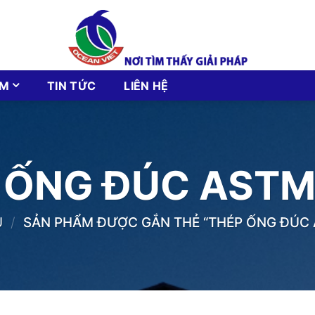
ẨM
TIN TỨC
LIÊN HỆ
 ỐNG ĐÚC ASTM
Ủ
/
SẢN PHẨM ĐƯỢC GẮN THẺ “THÉP ỐNG ĐÚC 