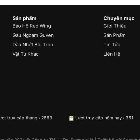
Sản phẩm
Chuyên mục
Bảo Hộ Red Wing
Giới Thiệu
Gàu Ngoạm Guven
Sản Phẩm
Dầu Nhớt Bôi Trơn
Tin Tức
Vật Tư Khác
Liên Hệ
ợt truy cập tháng : 2663
Lượt truy cập hôm nay : 361
 quyền 2024 © Công ty TNHH Đại Dương Việt | Thiết kế bởi
Google 