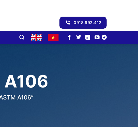
0918.992.412
 A106
ASTM A106”