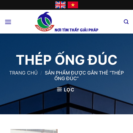
Skip
to
content
THÉP ỐNG ĐÚC
TRANG CHỦ
/
SẢN PHẨM ĐƯỢC GẮN THẺ “THÉP
ỐNG ĐÚC”
LỌC