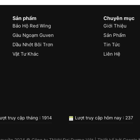
Sản phẩm
Chuyên mục
Bảo Hộ Red Wing
Giới Thiệu
Gàu Ngoạm Guven
Sản Phẩm
Dầu Nhớt Bôi Trơn
Tin Tức
Vật Tư Khác
Liên Hệ
ượt truy cập tháng : 1914
Lượt truy cập hôm nay : 237
 quyền 2024 © Công ty TNHH Đại Dương Việt | Thiết kế bởi
Google 