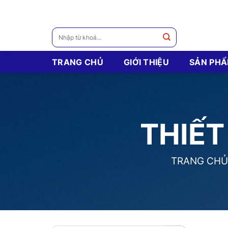
Skip
to
content
Tìm
kiếm:
TRANG CHỦ
GIỚI THIỆU
SẢN PH
THIẾT
TRANG CHỦ