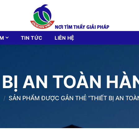
ẨM
TIN TỨC
LIÊN HỆ
 BỊ AN TOÀN HÀ
/
SẢN PHẨM ĐƯỢC GẮN THẺ “THIẾT BỊ AN TOÀ