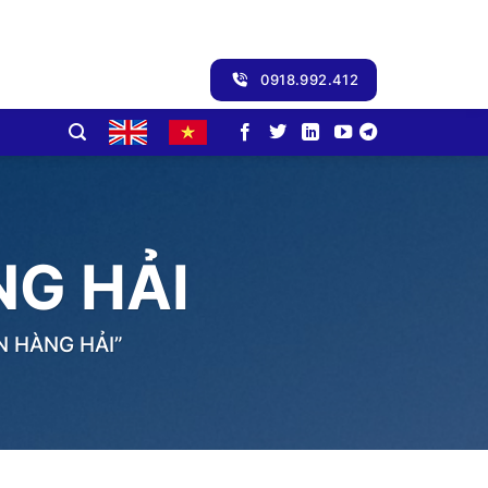
0918.992.412
NG HẢI
N HÀNG HẢI”