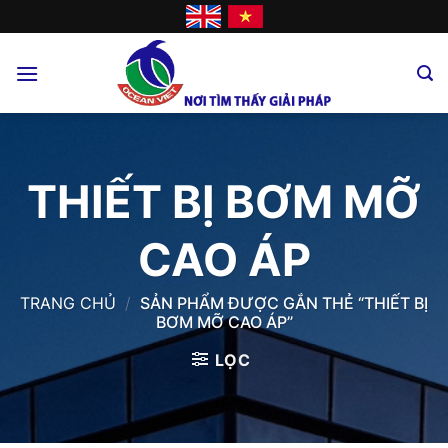
Skip
to
content
THIẾT BỊ BƠM MỠ
CAO ÁP
TRANG CHỦ
/
SẢN PHẨM ĐƯỢC GẮN THẺ “THIẾT BỊ
BƠM MỠ CAO ÁP”
LỌC