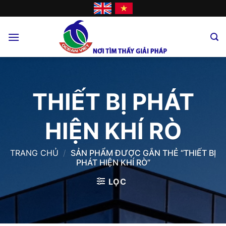
Skip
to
content
THIẾT BỊ PHÁT
HIỆN KHÍ RÒ
TRANG CHỦ
/
SẢN PHẨM ĐƯỢC GẮN THẺ “THIẾT BỊ
PHÁT HIỆN KHÍ RÒ”
LỌC