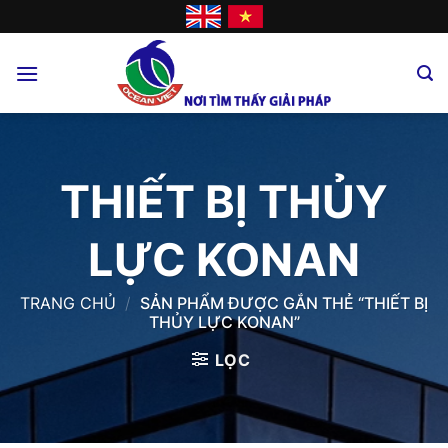
Skip
to
content
THIẾT BỊ THỦY
LỰC KONAN
TRANG CHỦ
/
SẢN PHẨM ĐƯỢC GẮN THẺ “THIẾT BỊ
THỦY LỰC KONAN”
LỌC